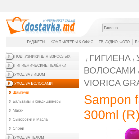
Гигиена
ГАДЖЕТЫ
КОМПЬЮТЕРЫ & ОФИС
ТВ, АУДИО, ФОТО
Б
ГИГИЕНА
ПОДГУЗНИКИ ДЛЯ ВЗРОСЛЫХ
ГИГИЕНИЧЕСКИЕ ПЕЛЁНКИ
ВОЛОСАМИ
УХОД ЗА ЛИЦОМ
VIORICA GR
УХОД ЗА ВОЛОСАМИ
Шампуни
Sampon fa
Бальзамы и Кондиционеры
300ml (R
Маски
Сыворотки и Масла
Спреи
УХОД ЗА ТЕЛОМ