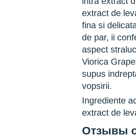
intra extract d
extract de lev
fina si delicat
de par, ii con
aspect straluc
Viorica Grape
supus indrepta
vopsirii.
Ingrediente ac
extract de lev
Отзывы о 