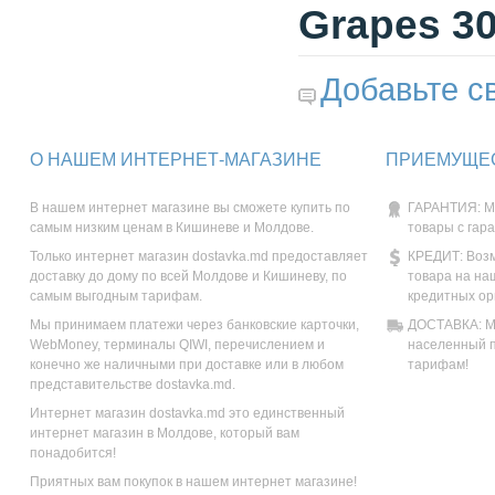
Grapes 30
Добавьте с
О НАШЕМ ИНТЕРНЕТ-МАГАЗИНЕ
ПРИЕМУЩЕС
В нашем интернет магазине вы сможете купить по
ГАРАНТИЯ: М
самым низким ценам в Кишиневе и Молдове.
товары с гар
Только интернет магазин dostavka.md предоставляет
КРЕДИТ: Возм
доставку до дому по всей Молдове и Кишиневу, по
товара на на
самым выгодным тарифам.
кредитных ор
Мы принимаем платежи через банковские карточки,
ДОСТАВКА: Мы
WebMoney, терминалы QIWI, перечислением и
населенный п
конечно же наличными при доставке или в любом
тарифам!
представительстве dostavka.md.
Интернет магазин dostavka.md это единственный
интернет магазин в Молдове, который вам
понадобится!
Приятных вам покупок в нашем интернет магазине!