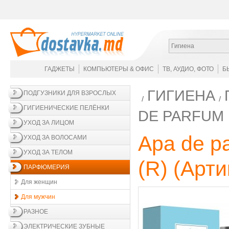
Гигиена
ГАДЖЕТЫ
КОМПЬЮТЕРЫ & ОФИС
ТВ, АУДИО, ФОТО
Б
ГИГИЕНА
ПОДГУЗНИКИ ДЛЯ ВЗРОСЛЫХ
ГИГИЕНИЧЕСКИЕ ПЕЛЁНКИ
DE PARFUM 
УХОД ЗА ЛИЦОМ
Apa de pa
УХОД ЗА ВОЛОСАМИ
УХОД ЗА ТЕЛОМ
(R)
(Арти
ПАРФЮМЕРИЯ
Для женщин
Для мужчин
РАЗНОЕ
ЭЛЕКТРИЧЕСКИЕ ЗУБНЫЕ