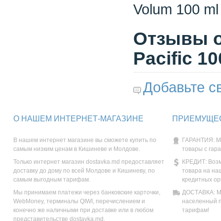
Volum 100 ml
Отзывы о 
Pacific 10
Добавьте с
О НАШЕМ ИНТЕРНЕТ-МАГАЗИНЕ
ПРИЕМУЩЕС
В нашем интернет магазине вы сможете купить по
ГАРАНТИЯ: М
самым низким ценам в Кишиневе и Молдове.
товары с гар
Только интернет магазин dostavka.md предоставляет
КРЕДИТ: Возм
доставку до дому по всей Молдове и Кишиневу, по
товара на на
самым выгодным тарифам.
кредитных ор
Мы принимаем платежи через банковские карточки,
ДОСТАВКА: Мы
WebMoney, терминалы QIWI, перечислением и
населенный п
конечно же наличными при доставке или в любом
тарифам!
представительстве dostavka.md.