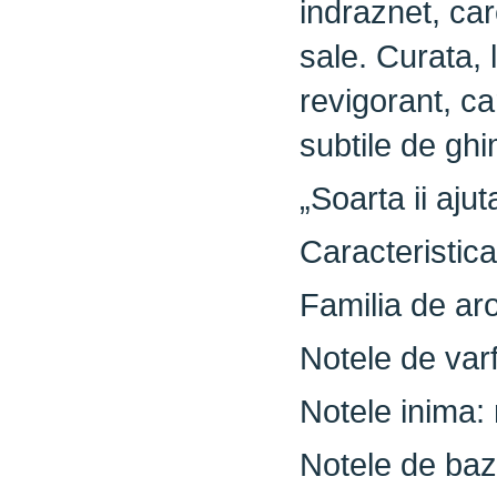
indraznet, car
sale. Curata,
revigorant, c
subtile de ghi
„Soarta ii aju
Caracteristic
Familia de ar
Notele de var
Notele inima:
Notele de baz