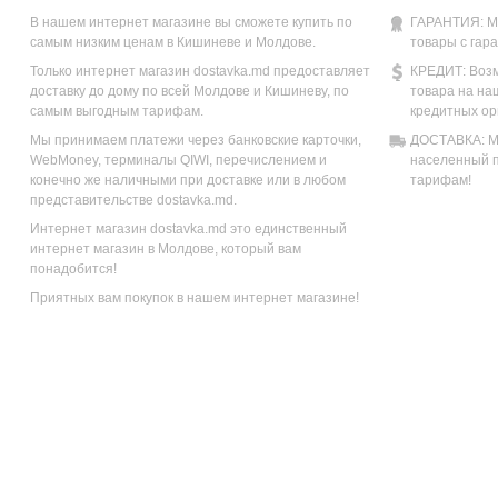
В нашем интернет магазине вы сможете купить по
ГАРАНТИЯ: М
самым низким ценам в Кишиневе и Молдове.
товары с гар
Только интернет магазин dostavka.md предоставляет
КРЕДИТ: Возм
доставку до дому по всей Молдове и Кишиневу, по
товара на на
самым выгодным тарифам.
кредитных ор
Мы принимаем платежи через банковские карточки,
ДОСТАВКА: Мы
WebMoney, терминалы QIWI, перечислением и
населенный п
конечно же наличными при доставке или в любом
тарифам!
представительстве dostavka.md.
Интернет магазин dostavka.md это единственный
интернет магазин в Молдове, который вам
понадобится!
Приятных вам покупок в нашем интернет магазине!