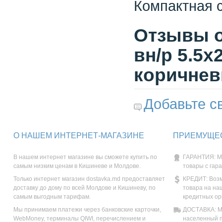
Компактная 
Отзывы о
вн/р 5.5x
коричне
Добавьте с
О НАШЕМ ИНТЕРНЕТ-МАГАЗИНЕ
ПРИЕМУЩЕС
В нашем интернет магазине вы сможете купить по
ГАРАНТИЯ: М
самым низким ценам в Кишиневе и Молдове.
товары с гар
Только интернет магазин dostavka.md предоставляет
КРЕДИТ: Возм
доставку до дому по всей Молдове и Кишиневу, по
товара на на
самым выгодным тарифам.
кредитных ор
Мы принимаем платежи через банковские карточки,
ДОСТАВКА: Мы
WebMoney, терминалы QIWI, перечислением и
населенный п