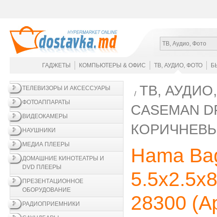
ТВ, Аудио, Фото
ГАДЖЕТЫ
КОМПЬЮТЕРЫ & ОФИС
ТВ, АУДИО, ФОТО
Б
ТВ, АУДИО
ТЕЛЕВИЗОРЫ И АКСЕССУАРЫ
ФОТОАППАРАТЫ
CASEMAN DF
ВИДЕОКАМЕРЫ
КОРИЧНЕВ
НАУШНИКИ
МЕДИА ПЛЕЕРЫ
Hama Bag
ДОМАШНИЕ КИНОТЕАТРЫ И
DVD ПЛЕЕРЫ
5.5x2.5x
ПРЕЗЕНТАЦИОННОЕ
ОБОРУДОВАНИЕ
28300
(А
РАДИОПРИЕМНИКИ