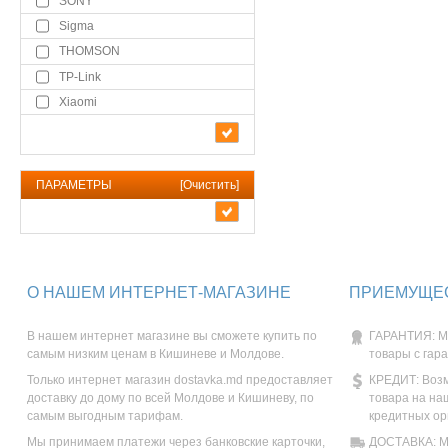
SONY
Sigma
THOMSON
TP-Link
Xiaomi
ПАРАМЕТРЫ
[
Очистить
]
О НАШЕМ ИНТЕРНЕТ-МАГАЗИНЕ
ПРИЕМУЩЕС
В нашем интернет магазине вы сможете купить по
ГАРАНТИЯ: М
самым низким ценам в Кишиневе и Молдове.
товары с гар
Только интернет магазин dostavka.md предоставляет
КРЕДИТ: Возм
доставку до дому по всей Молдове и Кишиневу, по
товара на на
самым выгодным тарифам.
кредитных ор
Мы принимаем платежи через банковские карточки,
ДОСТАВКА: Мы