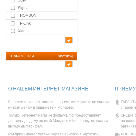
SONY
Sigma
THOMSON
TP-Link
Xiaomi
ПАРАМЕТРЫ
[
Очистить
]
О НАШЕМ ИНТЕРНЕТ-МАГАЗИНЕ
ПРИЕМУ
В нашем интернет магазине вы сможете купить по самым
ГАРАНТИ
низким ценам в Кишиневе и Молдове.
с гарант
Только интернет магазин dostavka.md предоставляет
КРЕДИТ:
доставку до дому по всей Молдове и Кишиневу, по самым
на наше
выгодным тарифам.
организ
Мы принимаем платежи через банковские карточки,
ДОСТАВК