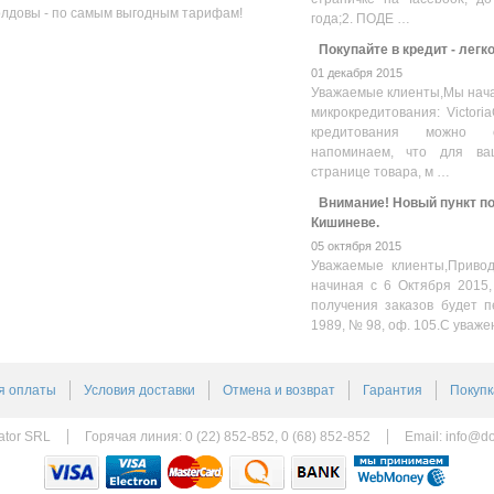
олдовы - по самым выгодным тарифам!
года;2. ПОДЕ …
Покупайте в кредит - легк
01 декабря 2015
Уважаемые клиенты,Мы нача
микрокредитования: Victoria
кредитования можно оз
напоминаем, что для ва
странице товара, м …
Внимание! Новый пункт пол
Кишиневе.
05 октября 2015
Уважаемые клиенты,Привод
начиная с 6 Октября 2015,
получения заказов будет п
1989, № 98, оф. 105.С уваже
я оплаты
Условия доставки
Отмена и возврат
Гарантия
Покупк
ator SRL
Горячая линия: 0 (22) 852-852, 0 (68) 852-852
Email:
info@do