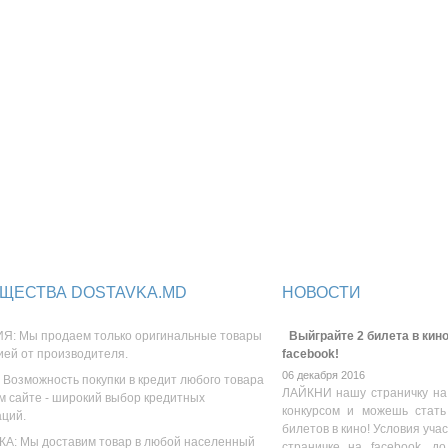
ЩЕСТВА DOSTAVKA.MD
НОВОСТИ
Я: Мы продаем только оригинальные товары
Выйграйте 2 билета в кино
ией от производителя.
facebook!
06 декабря 2016
 Возможность покупки в кредит любого товара
ЛАЙКНИ нашу страничку на
м сайте - широкий выбор кредитных
конкурсом и можешь стать
аций.
билетов в кино! Условия уча
А: Мы доставим товар в любой населенный
страничке на facebook, до