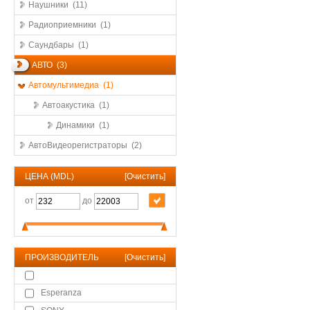
Наушники (11)
Радиоприемники (1)
Саундбары (1)
АВТО (3)
Автомультимедиа (1)
Автоакустика (1)
Динамики (1)
АвтоВидеорегистраторы (2)
ЦЕНА (MDL)
[
Очистить
]
от
до
ПРОИЗВОДИТЕЛЬ
[
Очистить
]
Esperanza