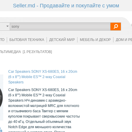
Seller.md - Продавайте и покупайте с умом
ОТО
БЫТОВАЯ ТЕХНИКА
ДЕТСКИЙ МИР
МЕБЕЛЬ И ДЕКОР
ДОМ И Р
ЛЬТИМЕДИА [1 РЕЗУЛЬТАТОВ]
Car Speakers SONY XS-680ES, 16 x 20cm
(6 x 8"") Mobile ES™ 2-way Coaxial
Speakers
Car Speakers SONY XS-680ES, 16 x 20cm
(6 x 8"") Mobile ES™ 2-way Coaxial
Speakers НЧ-динамик с арамидно-
волокнистой матрицей MRC для плотного
и отзывчивого баса Твитер с мягким
куполом покрывает сверхвысокие частоты
до 40 кГц. Отдельный объемный звук
Notch Edge для меньшего количества