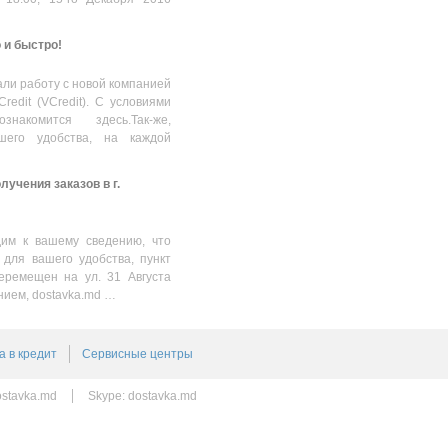
о и быстро!
ли работу с новой компанией
Credit (VCredit). С условиями
накомится здесь.Так-же,
шего удобства, на каждой
учения заказов в г.
им к вашему сведению, что
 для вашего удобства, пункт
еремещен на ул. 31 Августа
нием, dostavka.md …
а в кредит
Сервисные центры
stavka.md
Skype:
dostavka.md