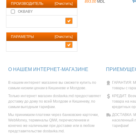
893.00
MDL
ПРОИЗВОДИТЕЛЬ
[
Очистить
]
OKBABY
ПАРАМЕТРЫ
[
Очистить
]
О НАШЕМ ИНТЕРНЕТ-МАГАЗИНЕ
ПРИЕМУЩЕС
В нашем интернет магазине вы сможете купить по
ГАРАНТИЯ: М
самым низким ценам в Кишиневе и Молдове.
товары с гар
Только интернет магазин dostavka.md предоставляет
КРЕДИТ: Возм
доставку до дому по всей Молдове и Кишиневу, по
товара на на
самым выгодным тарифам.
кредитных ор
Мы принимаем платежи через банковские карточки,
ДОСТАВКА: Мы
WebMoney, терминалы QIWI, перечислением и
населенный п
конечно же наличными при доставке или в любом
тарифам!
представительстве dostavka.md.