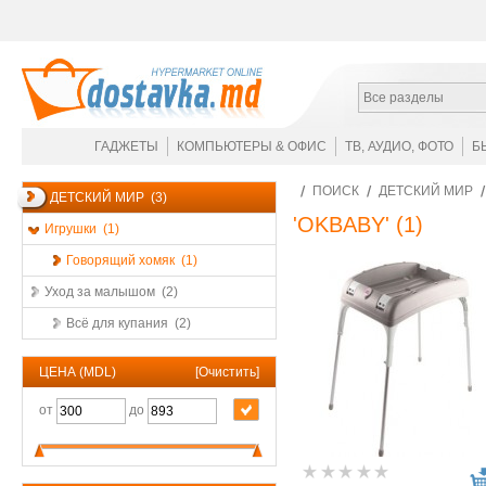
Все разделы
ГАДЖЕТЫ
КОМПЬЮТЕРЫ & ОФИС
ТВ, АУДИО, ФОТО
Б
ПОИСК
ДЕТСКИЙ МИР
ДЕТСКИЙ МИР (3)
'OKBABY'
(1)
Игрушки (1)
Говорящий хомяк (1)
Уход за малышом (2)
Всё для купания (2)
ЦЕНА (MDL)
[
Очистить
]
от
до