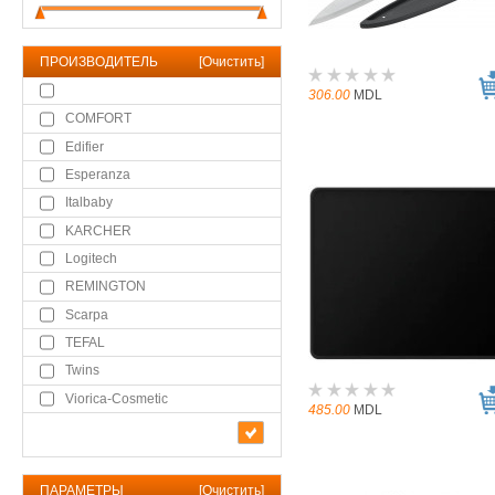
ПРОИЗВОДИТЕЛЬ
[
Очистить
]
306.00
MDL
COMFORT
Edifier
Esperanza
Italbaby
KARCHER
Logitech
REMINGTON
Scarpa
TEFAL
Twins
Viorica-Cosmetic
485.00
MDL
ПАРАМЕТРЫ
[
Очистить
]