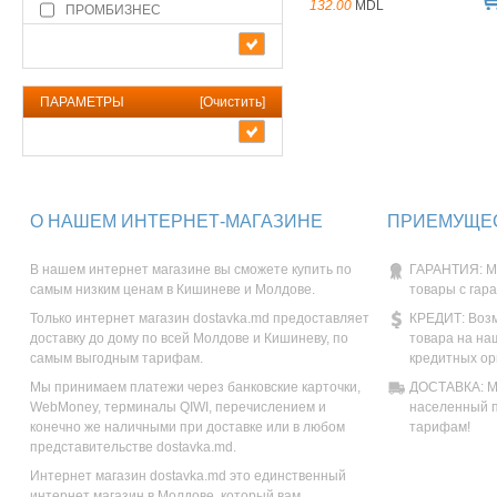
132.00
MDL
ПРОМБИЗНЕС
ПАРАМЕТРЫ
[
Очистить
]
О НАШЕМ ИНТЕРНЕТ-МАГАЗИНЕ
ПРИЕМУЩЕС
В нашем интернет магазине вы сможете купить по
ГАРАНТИЯ: М
самым низким ценам в Кишиневе и Молдове.
товары с гар
Только интернет магазин dostavka.md предоставляет
КРЕДИТ: Возм
доставку до дому по всей Молдове и Кишиневу, по
товара на на
самым выгодным тарифам.
кредитных ор
Мы принимаем платежи через банковские карточки,
ДОСТАВКА: Мы
WebMoney, терминалы QIWI, перечислением и
населенный п
конечно же наличными при доставке или в любом
тарифам!
представительстве dostavka.md.
Интернет магазин dostavka.md это единственный
интернет магазин в Молдове, который вам