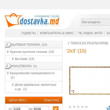
Все разделы
ГАДЖЕТЫ
КОМПЬЮТЕРЫ & ОФИС
ТВ, АУДИО, ФОТО
Б
ПОИСК [15 РЕЗУЛЬТАТОВ]
БЫТОВАЯ ТЕХНИКА (14)
'2x3'
(15)
Крупная кухонная техника (14)
Вытяжки (14)
КАНЦТОВАРЫ (1)
Канцелярские принадлежности
(1)
Доски маркерные, магнитные
и др. (1)
ЦЕНА (MDL)
[
Очистить
]
от
до