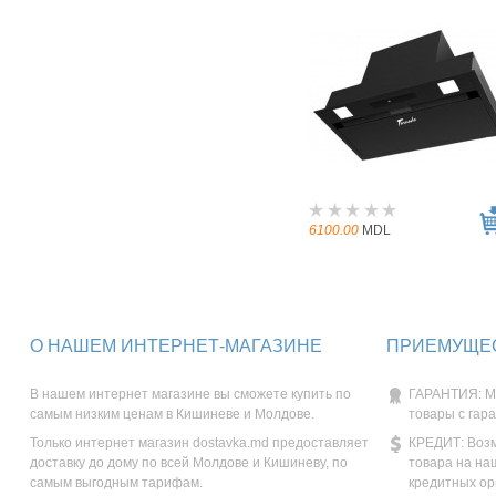
6100.00
MDL
О НАШЕМ ИНТЕРНЕТ-МАГАЗИНЕ
ПРИЕМУЩЕС
В нашем интернет магазине вы сможете купить по
ГАРАНТИЯ: М
самым низким ценам в Кишиневе и Молдове.
товары с гар
Только интернет магазин dostavka.md предоставляет
КРЕДИТ: Возм
доставку до дому по всей Молдове и Кишиневу, по
товара на на
самым выгодным тарифам.
кредитных ор