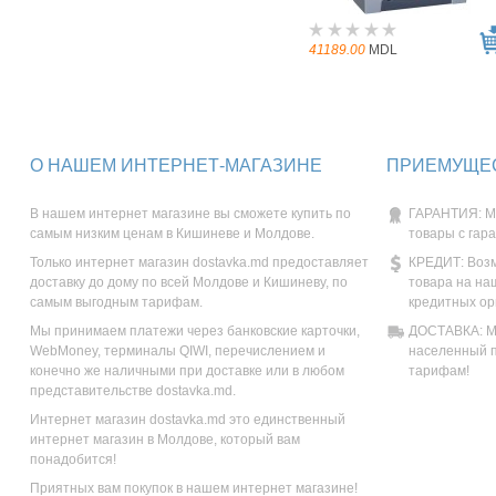
41189.00
MDL
О НАШЕМ ИНТЕРНЕТ-МАГАЗИНЕ
ПРИЕМУЩЕС
В нашем интернет магазине вы сможете купить по
ГАРАНТИЯ: М
самым низким ценам в Кишиневе и Молдове.
товары с гар
Только интернет магазин dostavka.md предоставляет
КРЕДИТ: Возм
доставку до дому по всей Молдове и Кишиневу, по
товара на на
самым выгодным тарифам.
кредитных ор
Мы принимаем платежи через банковские карточки,
ДОСТАВКА: Мы
WebMoney, терминалы QIWI, перечислением и
населенный п
конечно же наличными при доставке или в любом
тарифам!
представительстве dostavka.md.
Интернет магазин dostavka.md это единственный
интернет магазин в Молдове, который вам
понадобится!
Приятных вам покупок в нашем интернет магазине!