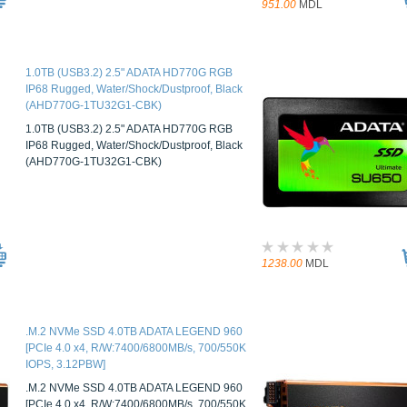
951.00
MDL
1.0TB (USB3.2) 2.5" ADATA HD770G RGB
IP68 Rugged, Water/Shock/Dustproof, Black
(AHD770G-1TU32G1-CBK)
1.0TB (USB3.2) 2.5" ADATA HD770G RGB
IP68 Rugged, Water/Shock/Dustproof, Black
(AHD770G-1TU32G1-CBK)
1238.00
MDL
.M.2 NVMe SSD 4.0TB ADATA LEGEND 960
[PCIe 4.0 x4, R/W:7400/6800MB/s, 700/550K
IOPS, 3.12PBW]
.M.2 NVMe SSD 4.0TB ADATA LEGEND 960
[PCIe 4.0 x4, R/W:7400/6800MB/s, 700/550K