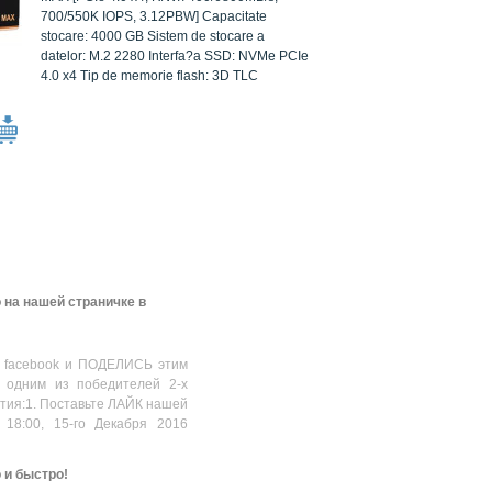
700/550K IOPS, 3.12PBW] Capacitate
stocare: 4000 GB Sistem de stocare a
datelor: M.2 2280 Interfa?a SSD: NVMe PCIe
4.0 x4 Tip de memorie flash: 3D TLC
 на нашей страничке в
 facebook и ПОДЕЛИСЬ этим
 одним из победителей 2-х
стия:1. Поставьте ЛАЙК нашей
 18:00, 15-го Декабря 2016
о и быстро!