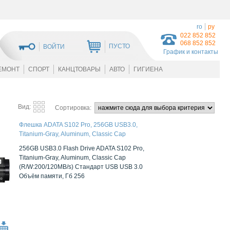
ro
ру
022 852 852
068 852 852
ПУСТО
ВОЙТИ
График и контакты
ЕМОНТ
СПОРТ
КАНЦТОВАРЫ
АВТО
ГИГИЕНА
Вид:
Сортировка:
Флешка ADATA S102 Pro, 256GB USB3.0,
Titanium-Gray, Aluminum, Classic Cap
256GB USB3.0 Flash Drive ADATA S102 Pro,
Titanium-Gray, Aluminum, Classic Cap
(R/W:200/120MB/s) Стандарт USB USB 3.0
Объём памяти, Гб 256