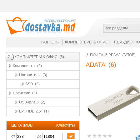
Все разделы
ГАДЖЕТЫ
КОМПЬЮТЕРЫ & ОФИС
ТВ, АУДИО, Ф
ПОИСК [6 РЕЗУЛЬТАТОВ]
КОМПЬЮТЕРЫ & ОФИС (6)
'ADATA'
(6)
Компоненты (3)
Накопители (3)
SSD (3)
Носители (3)
USB-флеш (2)
Ext. HDD 2.5" (1)
ЦЕНА (MDL)
[
Очистить
]
от
до