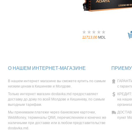
11713.00
MDL
О НАШЕМ ИНТЕРНЕТ-МАГАЗИНЕ
ПРИЕМУ
В нашем интернет магазине вы сможете купить по самым
ГАРАНТИ
низким ценам в Кишиневе и Молдове.
с гарант
Только интернет магазин dostavka.md предоставляет
КРЕДИТ:
доставку до дому по всей Молдове и Кишиневу, по самым
на наше
выгодным тарифам.
организ
Мы принимаем платежи через банковские карточки,
ДОСТАВК
WebMoney, терминалы QIWI, перечислением и конечно же
пункт М
наличными при доставке или в любом представительстве
dostavka.md.