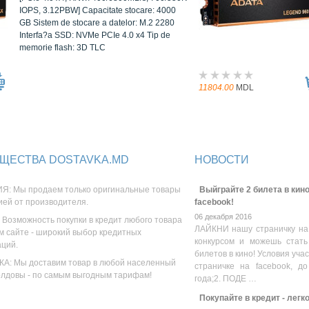
IOPS, 3.12PBW] Capacitate stocare: 4000
GB Sistem de stocare a datelor: M.2 2280
Interfa?a SSD: NVMe PCIe 4.0 x4 Tip de
memorie flash: 3D TLC
11804.00
MDL
ЩЕСТВА DOSTAVKA.MD
НОВОСТИ
Я: Мы продаем только оригинальные товары
Выйграйте 2 билета в кино
ией от производителя.
facebook!
06 декабря 2016
 Возможность покупки в кредит любого товара
ЛАЙКНИ нашу страничку на
м сайте - широкий выбор кредитных
конкурсом и можешь стать
аций.
билетов в кино! Условия уча
А: Мы доставим товар в любой населенный
страничке на facebook, до
олдовы - по самым выгодным тарифам!
года;2. ПОДЕ …
Покупайте в кредит - легк