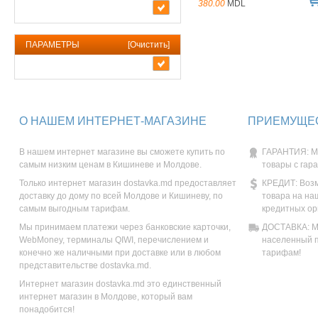
380.00
MDL
ПАРАМЕТРЫ
[
Очистить
]
О НАШЕМ ИНТЕРНЕТ-МАГАЗИНЕ
ПРИЕМУЩЕС
В нашем интернет магазине вы сможете купить по
ГАРАНТИЯ: М
самым низким ценам в Кишиневе и Молдове.
товары с гар
Только интернет магазин dostavka.md предоставляет
КРЕДИТ: Возм
доставку до дому по всей Молдове и Кишиневу, по
товара на на
самым выгодным тарифам.
кредитных ор
Мы принимаем платежи через банковские карточки,
ДОСТАВКА: Мы
WebMoney, терминалы QIWI, перечислением и
населенный п
конечно же наличными при доставке или в любом
тарифам!
представительстве dostavka.md.
Интернет магазин dostavka.md это единственный
интернет магазин в Молдове, который вам
понадобится!