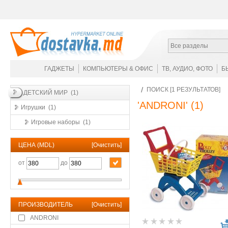
Все разделы
ГАДЖЕТЫ
КОМПЬЮТЕРЫ & ОФИС
ТВ, АУДИО, ФОТО
Б
ПОИСК [1 РЕЗУЛЬТАТОВ]
ДЕТСКИЙ МИР (1)
'ANDRONI'
(1)
Игрушки (1)
Игровые наборы (1)
ЦЕНА (MDL)
[
Очистить
]
от
до
ПРОИЗВОДИТЕЛЬ
[
Очистить
]
ANDRONI