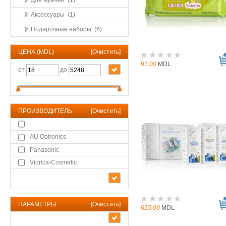
Для мужчин (1)
Aксессуары (1)
Подарочные наборы (6)
ЦЕНА (MDL)
[
Очистить
]
91.00
MDL
от
до
ПРОИЗВОДИТЕЛЬ
[
Очистить
]
AU Optronics
Panasonic
Viorica-Cosmetic
ПАРАМЕТРЫ
[
Очистить
]
615.00
MDL