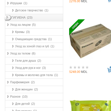
1276.00
MDL
Игрушки (1)
Детское творчество (1)
ГИГИЕНА (23)
Уход за лицом (5)
Кремы (3)
Очищающие средства (1)
Уход за зоной глаз и губ (1)
Уход за телом (6)
Гели для душа (2)
Уход для рук и ног (3)
5248.00
MDL
Кремы и молочко для тела (1)
Парфюмерия (2)
Для женщин (2)
Разное (10)
Для детей (2)