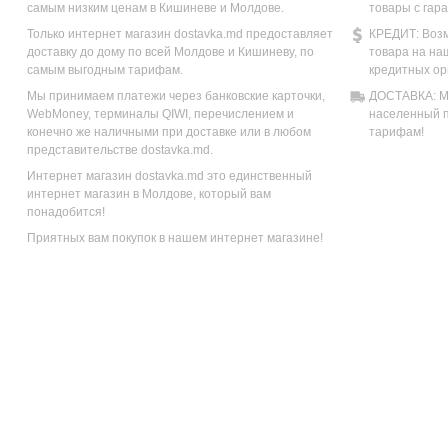
самым низким ценам в Кишиневе и Молдове.
товары с гар
Только интернет магазин dostavka.md предоставляет
КРЕДИТ: Возм
доставку до дому по всей Молдове и Кишиневу, по
товара на на
самым выгодным тарифам.
кредитных ор
Мы принимаем платежи через банковские карточки,
ДОСТАВКА: Мы
WebMoney, терминалы QIWI, перечислением и
населенный п
конечно же наличными при доставке или в любом
тарифам!
представительстве dostavka.md.
Интернет магазин dostavka.md это единственный
интернет магазин в Молдове, который вам
понадобится!
Приятных вам покупок в нашем интернет магазине!