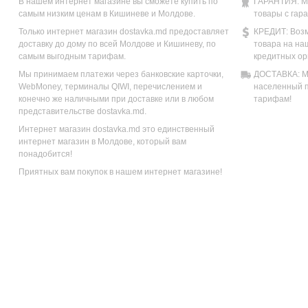
В нашем интернет магазине вы сможете купить по
ГАРАНТИЯ: М
самым низким ценам в Кишиневе и Молдове.
товары с гар
Только интернет магазин dostavka.md предоставляет
КРЕДИТ: Возм
доставку до дому по всей Молдове и Кишиневу, по
товара на на
самым выгодным тарифам.
кредитных ор
Мы принимаем платежи через банковские карточки,
ДОСТАВКА: Мы
WebMoney, терминалы QIWI, перечислением и
населенный п
конечно же наличными при доставке или в любом
тарифам!
представительстве dostavka.md.
Интернет магазин dostavka.md это единственный
интернет магазин в Молдове, который вам
понадобится!
Приятных вам покупок в нашем интернет магазине!