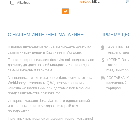
890.00
MDL
Albatros
О НАШЕМ ИНТЕРНЕТ-МАГАЗИНЕ
ПРИЕМУЩЕС
В нашем интернет магазине вы сможете купить по
ГАРАНТИЯ: М
самым низким ценам в Кишиневе и Молдове.
товары с гар
Только интернет магазин dostavka.md предоставляет
КРЕДИТ: Возм
доставку до дому по всей Молдове и Кишиневу, по
товара на на
самым выгодным тарифам.
кредитных ор
Мы принимаем платежи через банковские карточки,
ДОСТАВКА: Мы
WebMoney, терминалы QIWI, перечислением и
населенный п
конечно же наличными при доставке или в любом
тарифам!
представительстве dostavka.md.
Интернет магазин dostavka.md это единственный
интернет магазин в Молдове, который вам
понадобится!
Приятных вам покупок в нашем интернет магазине!