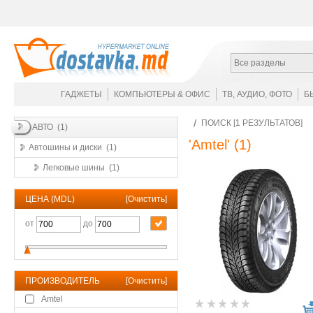
Все разделы
ГАДЖЕТЫ
КОМПЬЮТЕРЫ & ОФИС
ТВ, АУДИО, ФОТО
Б
ПОИСК [1 РЕЗУЛЬТАТОВ]
АВТО (1)
'Amtel'
(1)
Автошины и диски (1)
Легковые шины (1)
ЦЕНА (MDL)
[
Очистить
]
от
до
ПРОИЗВОДИТЕЛЬ
[
Очистить
]
Amtel