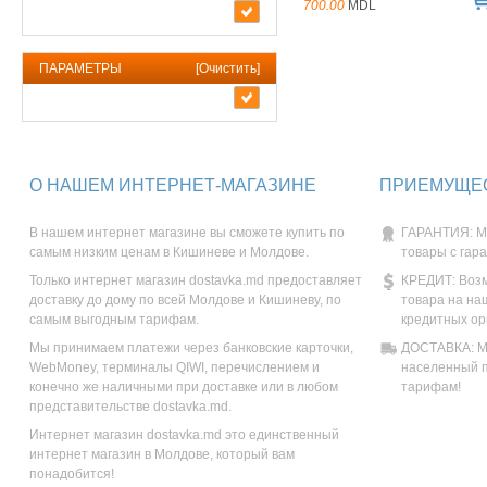
700.00
MDL
ПАРАМЕТРЫ
[
Очистить
]
О НАШЕМ ИНТЕРНЕТ-МАГАЗИНЕ
ПРИЕМУЩЕС
В нашем интернет магазине вы сможете купить по
ГАРАНТИЯ: М
самым низким ценам в Кишиневе и Молдове.
товары с гар
Только интернет магазин dostavka.md предоставляет
КРЕДИТ: Возм
доставку до дому по всей Молдове и Кишиневу, по
товара на на
самым выгодным тарифам.
кредитных ор
Мы принимаем платежи через банковские карточки,
ДОСТАВКА: Мы
WebMoney, терминалы QIWI, перечислением и
населенный п
конечно же наличными при доставке или в любом
тарифам!
представительстве dostavka.md.
Интернет магазин dostavka.md это единственный
интернет магазин в Молдове, который вам
понадобится!