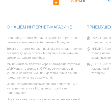
127.00
MDL
О НАШЕМ ИНТЕРНЕТ-МАГАЗИНЕ
ПРИЕМУЩЕС
В нашем интернет магазине вы сможете купить по
ГАРАНТИЯ: М
самым низким ценам в Кишиневе и Молдове.
товары с гар
Только интернет магазин dostavka.md предоставляет
КРЕДИТ: Возм
доставку до дому по всей Молдове и Кишиневу, по
товара на на
самым выгодным тарифам.
кредитных ор
Мы принимаем платежи через банковские карточки,
ДОСТАВКА: Мы
WebMoney, терминалы QIWI, перечислением и
населенный п
конечно же наличными при доставке или в любом
тарифам!
представительстве dostavka.md.
Интернет магазин dostavka.md это единственный
интернет магазин в Молдове, который вам
понадобится!
Приятных вам покупок в нашем интернет магазине!