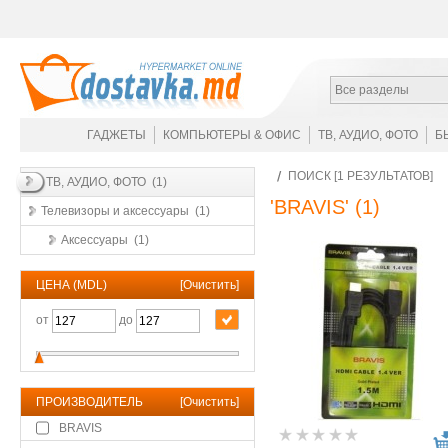
Все разделы
ГАДЖЕТЫ
КОМПЬЮТЕРЫ & ОФИС
ТВ, АУДИО, ФОТО
Б
ПОИСК [1 РЕЗУЛЬТАТОВ]
ТВ, АУДИО, ФОТО (1)
'BRAVIS'
(1)
Телевизоры и аксессуары (1)
Аксессуары (1)
ЦЕНА (MDL)
[
Очистить
]
от
до
ПРОИЗВОДИТЕЛЬ
[
Очистить
]
BRAVIS