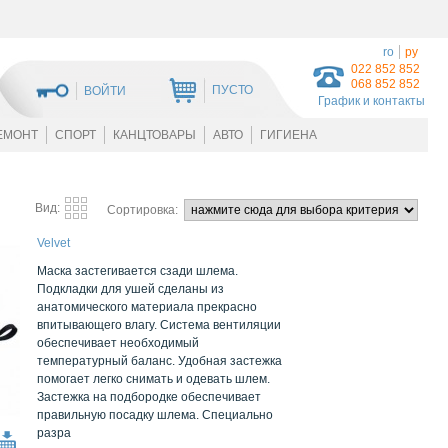
ro
ру
022 852 852
068 852 852
ПУСТО
ВОЙТИ
График и контакты
ЕМОНТ
СПОРТ
КАНЦТОВАРЫ
АВТО
ГИГИЕНА
Вид:
Сортировка:
Velvet
Маска застегивается сзади шлема.
Подкладки для ушей сделаны из
анатомического материала прекрасно
впитывающего влагу. Система вентиляции
обеспечивает необходимый
температурный баланс. Удобная застежка
помогает легко снимать и одевать шлем.
Застежка на подбородке обеспечивает
правильную посадку шлема. Специально
разра