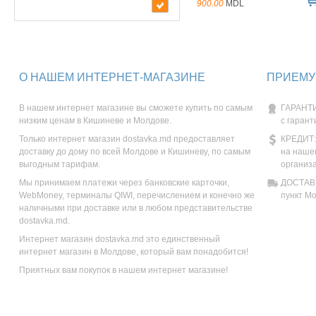
900.00
MDL
О НАШЕМ ИНТЕРНЕТ-МАГАЗИНЕ
ПРИЕМУ
В нашем интернет магазине вы сможете купить по самым
ГАРАНТИ
низким ценам в Кишиневе и Молдове.
с гарант
Только интернет магазин dostavka.md предоставляет
КРЕДИТ:
доставку до дому по всей Молдове и Кишиневу, по самым
на наше
выгодным тарифам.
организ
Мы принимаем платежи через банковские карточки,
ДОСТАВК
WebMoney, терминалы QIWI, перечислением и конечно же
пункт М
наличными при доставке или в любом представительстве
dostavka.md.
Интернет магазин dostavka.md это единственный
интернет магазин в Молдове, который вам понадобится!
Приятных вам покупок в нашем интернет магазине!