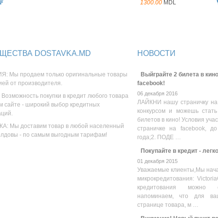
1300.00
MDL
ЩЕСТВА DOSTAVKA.MD
НОВОСТИ
Я: Мы продаем только оригинальные товары
Выйграйте 2 билета в кино
ией от производителя.
facebook!
06 декабря 2016
 Возможность покупки в кредит любого товара
ЛАЙКНИ нашу страничку на
м сайте - широкий выбор кредитных
конкурсом и можешь стать
аций.
билетов в кино! Условия уча
А: Мы доставим товар в любой населенный
страничке на facebook, до
олдовы - по самым выгодным тарифам!
года;2. ПОДЕ …
Покупайте в кредит - легк
01 декабря 2015
Уважаемые клиенты,Мы нача
микрокредитования: Victoria
кредитования можно оз
напоминаем, что для ва
странице товара, м …