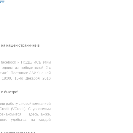
 на нашей страничке в
 facebook и ПОДЕЛИСЬ этим
 одним из победителей 2-х
стия:1. Поставьте ЛАЙК нашей
 18:00, 15-го Декабря 2016
о и быстро!
ли работу с новой компанией
Credit (VCredit). С условиями
накомится здесь.Так-же,
шего удобства, на каждой