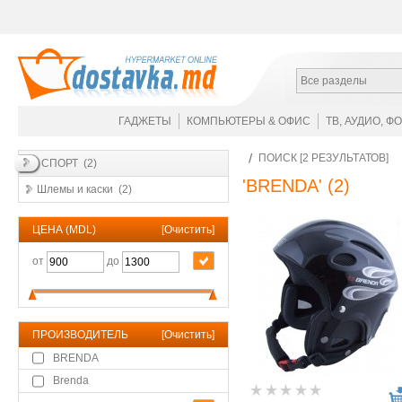
Все разделы
ГАДЖЕТЫ
КОМПЬЮТЕРЫ & ОФИС
ТВ, АУДИО, Ф
ПОИСК [2 РЕЗУЛЬТАТОВ]
СПОРТ (2)
'BRENDA'
(2)
Шлемы и каски (2)
ЦЕНА (MDL)
[
Очистить
]
от
до
ПРОИЗВОДИТЕЛЬ
[
Очистить
]
BRENDA
Brenda