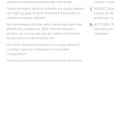
самым низким ценам в Кишиневе и Молдове.
товары с гар
Только интернет магазин dostavka.md предоставляет
КРЕДИТ: Возм
доставку до дому по всей Молдове и Кишиневу, по
товара на на
самым выгодным тарифам.
кредитных ор
Мы принимаем платежи через банковские карточки,
ДОСТАВКА: Мы
WebMoney, терминалы QIWI, перечислением и
населенный п
конечно же наличными при доставке или в любом
тарифам!
представительстве dostavka.md.
Интернет магазин dostavka.md это единственный
интернет магазин в Молдове, который вам
понадобится!
Приятных вам покупок в нашем интернет магазине!