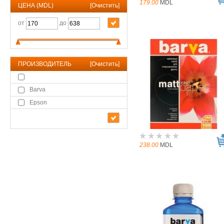
179.00
MDL
ЦЕНА (MDL)
[
Очистить
]
от
до
ПРОИЗВОДИТЕЛЬ
[
Очистить
]
Barva
Epson
238.00
MDL