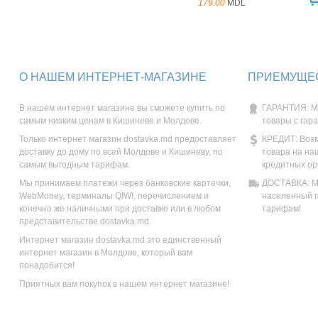
179.00
MDL
О НАШЕМ ИНТЕРНЕТ-МАГАЗИНЕ
ПРИЕМУЩЕС
В нашем интернет магазине вы сможете купить по
ГАРАНТИЯ: М
самым низким ценам в Кишиневе и Молдове.
товары с гар
Только интернет магазин dostavka.md предоставляет
КРЕДИТ: Возм
доставку до дому по всей Молдове и Кишиневу, по
товара на на
самым выгодным тарифам.
кредитных ор
Мы принимаем платежи через банковские карточки,
ДОСТАВКА: Мы
WebMoney, терминалы QIWI, перечислением и
населенный п
конечно же наличными при доставке или в любом
тарифам!
представительстве dostavka.md.
Интернет магазин dostavka.md это единственный
интернет магазин в Молдове, который вам
понадобится!
Приятных вам покупок в нашем интернет магазине!