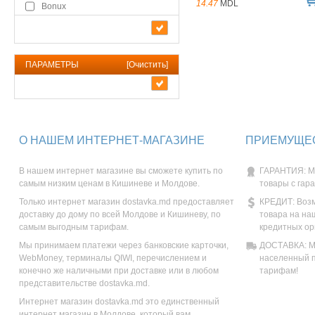
14.47
MDL
Bonux
ПАРАМЕТРЫ
[
Очистить
]
О НАШЕМ ИНТЕРНЕТ-МАГАЗИНЕ
ПРИЕМУЩЕС
В нашем интернет магазине вы сможете купить по
ГАРАНТИЯ: М
самым низким ценам в Кишиневе и Молдове.
товары с гар
Только интернет магазин dostavka.md предоставляет
КРЕДИТ: Возм
доставку до дому по всей Молдове и Кишиневу, по
товара на на
самым выгодным тарифам.
кредитных ор
Мы принимаем платежи через банковские карточки,
ДОСТАВКА: Мы
WebMoney, терминалы QIWI, перечислением и
населенный п
конечно же наличными при доставке или в любом
тарифам!
представительстве dostavka.md.
Интернет магазин dostavka.md это единственный
интернет магазин в Молдове, который вам