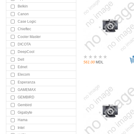
Belkin
Canon
Case Logic
Chieftec
Cooler Master
DICOTA
DeepCool
Dell
561.00
MDL
Ednet
Elecom
Esperanza
GAMEMAX
GEMBIRD
Gembird
Gigabyte
Hama
Intel