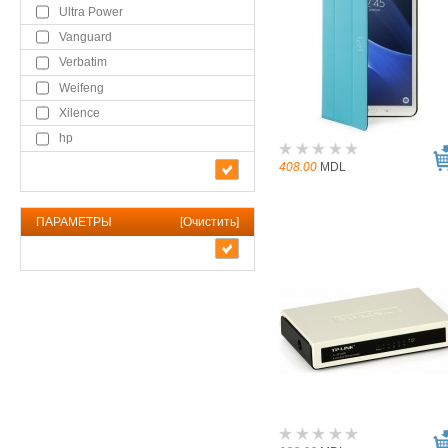
Ultra Power
Vanguard
Verbatim
Weifeng
Xilence
hp
408.00
MDL
ПАРАМЕТРЫ
[
Очистить
]