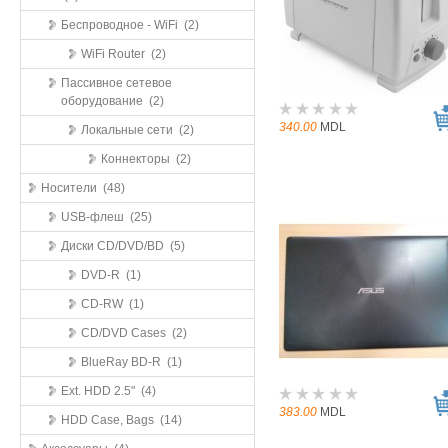
Беспроводное - WiFi (2)
WiFi Router (2)
Пассивное сетевое
оборудование (2)
340.00
MDL
Локальные сети (2)
Коннекторы (2)
Носители (48)
USB-флеш (25)
Диски CD/DVD/BD (5)
DVD-R (1)
CD-RW (1)
CD/DVD Cases (2)
BlueRay BD-R (1)
Ext. HDD 2.5" (4)
383.00
MDL
HDD Case, Bags (14)