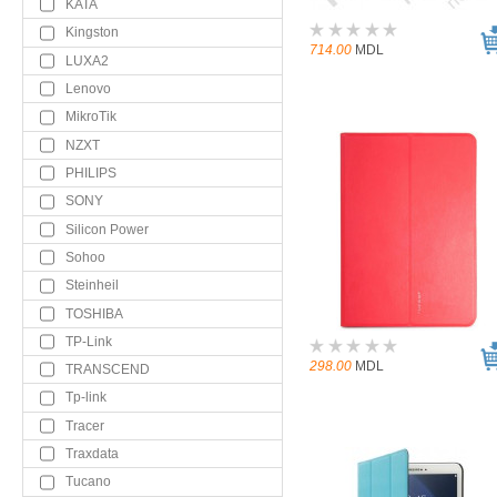
KATA
Kingston
714.00
MDL
LUXA2
Lenovo
MikroTik
NZXT
PHILIPS
SONY
Silicon Power
Sohoo
Steinheil
TOSHIBA
TP-Link
298.00
MDL
TRANSCEND
Tp-link
Tracer
Traxdata
Tucano