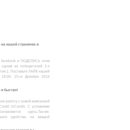
 на нашей страничке в
 facebook и ПОДЕЛИСЬ этим
 одним из победителей 2-х
стия:1. Поставьте ЛАЙК нашей
 18:00, 15-го Декабря 2016
о и быстро!
ли работу с новой компанией
Credit (VCredit). С условиями
накомится здесь.Так-же,
шего удобства, на каждой