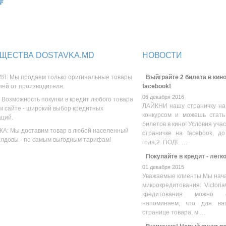
ЩЕСТВА DOSTAVKA.MD
НОВОСТИ
Я: Мы продаем только оригинальные товары
Выйграйте 2 билета в кино
ией от производителя.
facebook!
06 декабря 2016
 Возможность покупки в кредит любого товара
ЛАЙКНИ нашу страничку на
м сайте - широкий выбор кредитных
конкурсом и можешь стать
аций.
билетов в кино! Условия уча
А: Мы доставим товар в любой населенный
страничке на facebook, до
олдовы - по самым выгодным тарифам!
года;2. ПОДЕ …
Покупайте в кредит - легк
01 декабря 2015
Уважаемые клиенты,Мы нача
микрокредитования: Victoria
кредитования можно оз
напоминаем, что для ва
странице товара, м …