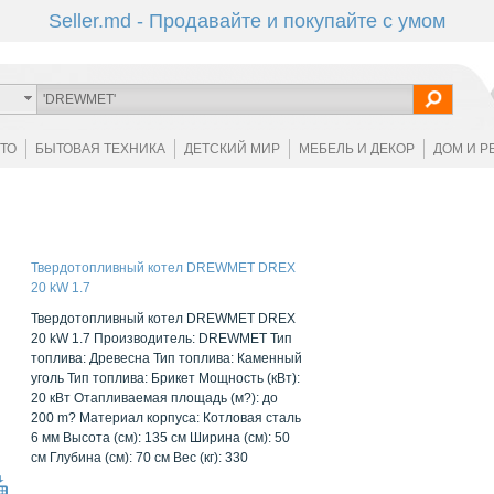
Seller.md - Продавайте и покупайте с умом
ОТО
БЫТОВАЯ ТЕХНИКА
ДЕТСКИЙ МИР
МЕБЕЛЬ И ДЕКОР
ДОМ И Р
Твердотопливный котел DREWMET DREX
20 kW 1.7
Твердотопливный котел DREWMET DREX
20 kW 1.7 Производитель: DREWMET Тип
топлива: Древесна Тип топлива: Каменный
уголь Тип топлива: Брикет Мощность (кВт):
20 кВт Отапливаемая площадь (м?): до
200 m? Материал корпуса: Котловая сталь
6 мм Высота (см): 135 см Ширина (см): 50
см Глубина (см): 70 см Вес (кг): 330