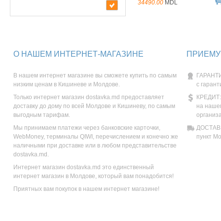
34490.00
MDL
О НАШЕМ ИНТЕРНЕТ-МАГАЗИНЕ
ПРИЕМУ
В нашем интернет магазине вы сможете купить по самым
ГАРАНТИ
низким ценам в Кишиневе и Молдове.
с гарант
Только интернет магазин dostavka.md предоставляет
КРЕДИТ:
доставку до дому по всей Молдове и Кишиневу, по самым
на наше
выгодным тарифам.
организ
Мы принимаем платежи через банковские карточки,
ДОСТАВК
WebMoney, терминалы QIWI, перечислением и конечно же
пункт М
наличными при доставке или в любом представительстве
dostavka.md.
Интернет магазин dostavka.md это единственный
интернет магазин в Молдове, который вам понадобится!
Приятных вам покупок в нашем интернет магазине!