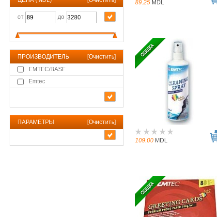
ЦЕНА (MDL)
[
Очистить
]
89.25
MDL
от
до
ПРОИЗВОДИТЕЛЬ
[
Очистить
]
EMTEC/BASF
Emtec
ПАРАМЕТРЫ
[
Очистить
]
109.00
MDL