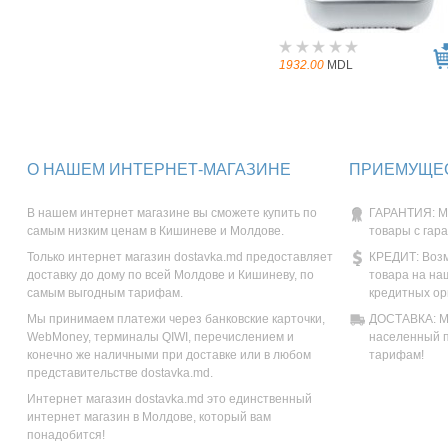
1932.00
MDL
О НАШЕМ ИНТЕРНЕТ-МАГАЗИНЕ
ПРИЕМУЩЕС
В нашем интернет магазине вы сможете купить по
ГАРАНТИЯ: М
самым низким ценам в Кишиневе и Молдове.
товары с гар
Только интернет магазин dostavka.md предоставляет
КРЕДИТ: Возм
доставку до дому по всей Молдове и Кишиневу, по
товара на на
самым выгодным тарифам.
кредитных ор
Мы принимаем платежи через банковские карточки,
ДОСТАВКА: Мы
WebMoney, терминалы QIWI, перечислением и
населенный п
конечно же наличными при доставке или в любом
тарифам!
представительстве dostavka.md.
Интернет магазин dostavka.md это единственный
интернет магазин в Молдове, который вам
понадобится!