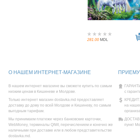
281.00
MDL
О НАШЕМ ИНТЕРНЕТ-МАГАЗИНЕ
ПРИЕМУ
В нашем интернет магазине вы сможете купить по самым
ГАРАНТИ
низким ценам в Кишиневе и Молдове.
с гарант
Только интернет магазин dostavka.md предоставляет
КРЕДИТ:
доставку до дому по всей Молдове и Кишиневу, по самым
на наше
выгодным тарифам.
организ
Мы принимаем платежи через банковские карточки,
ДОСТАВК
WebMoney, терминалы QIWI, перечислением и конечно же
пункт М
наличными при доставке или в любом представительстве
dostavka.md.