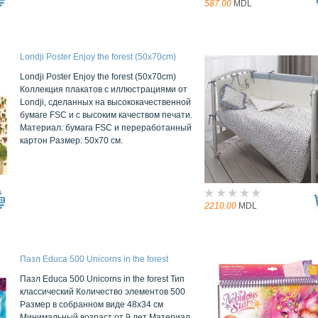
587.00
MDL
Londji Poster Enjoy the forest (50x70cm)
Londji Poster Enjoy the forest (50x70cm)
Коллекция плакатов с иллюстрациями от
Londji, сделанных на высококачественной
бумаге FSC и с высоким качеством печати.
Материал: бумага FSC и переработанный
картон Размер: 50x70 см.
2210.00
MDL
Пазл Educa 500 Unicorns in the forest
Пазл Educa 500 Unicorns in the forest Тип
классический Количество элементов 500
Размер в собранном виде 48x34 см
Минимальный возраст от 9 лет Материал