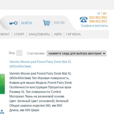
ro
ру
022 852 852
068 852 852
ПУСТО
ВОЙТИ
График и контакты
ЕМОНТ
СПОРТ
КАНЦТОВАРЫ
АВТО
ГИГИЕНА
Вид:
Сортировка:
Varmilo Mouse pad Forest Fairy Desk Mat XL
(900х400х3мм)
Varmilo Mouse pad Forest Fairy Desk Mat XL
(900х400х3мм) Тип Игровая поверхность,
Коврик для мыши Модель Forest Fairy Desk
Особенности конструкции Прошитые края
Размер XL Тип поверхности Control
Материал Ткань на резиновой основе
Цвет Зеленый Цвет (основной) Зеленый
Общая ширина изделия (W), мм 900
Длина, мм 400 Шири