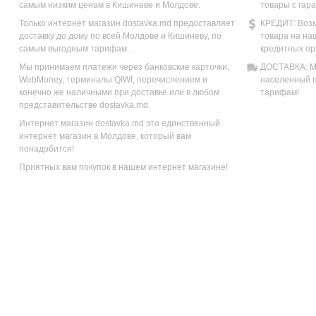
самым низким ценам в Кишиневе и Молдове.
товары с гар
Только интернет магазин dostavka.md предоставляет
КРЕДИТ: Возм
доставку до дому по всей Молдове и Кишиневу, по
товара на на
самым выгодным тарифам.
кредитных ор
Мы принимаем платежи через банковские карточки,
ДОСТАВКА: Мы
WebMoney, терминалы QIWI, перечислением и
населенный п
конечно же наличными при доставке или в любом
тарифам!
представительстве dostavka.md.
Интернет магазин dostavka.md это единственный
интернет магазин в Молдове, который вам
понадобится!
Приятных вам покупок в нашем интернет магазине!