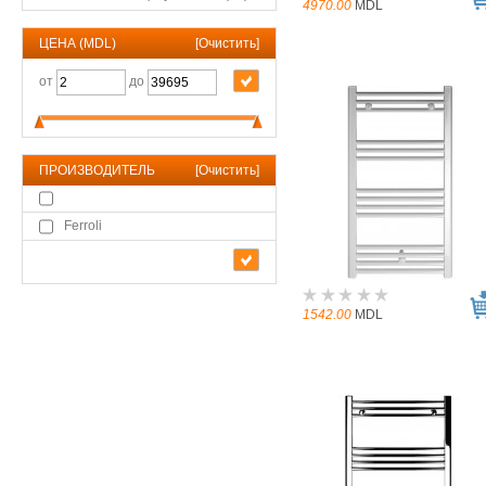
4970.00
MDL
ЦЕНА (MDL)
[
Очистить
]
от
до
ПРОИЗВОДИТЕЛЬ
[
Очистить
]
Ferroli
1542.00
MDL