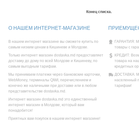
Конец списка.
О НАШЕМ ИНТЕРНЕТ-МАГАЗИНЕ
ПРИЕМУЩЕС
В нашем интернет магазине вы сможете купить по
ГАРАНТИЯ: М
самым низким ценам в Кишиневе и Молдове.
товары с гар
Только интернет магазин dostavka.md предоставляет
КРЕДИТ: Возм
доставку до дому по всей Молдове и Кишиневу, по
товара на на
самым выгодным тарифам.
кредитных ор
Мы принимаем платежи через банковские карточки,
ДОСТАВКА: Мы
WebMoney, терминалы QIWI, перечислением и
населенный п
конечно же наличными при доставке или в любом
тарифам!
представительстве dostavka.md.
Интернет магазин dostavka.md это единственный
интернет магазин в Молдове, который вам
понадобится!
Приятных вам покупок в нашем интернет магазине!