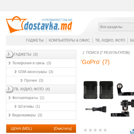
Все разделы
ГАДЖЕТЫ
КОМПЬЮТЕРЫ & ОФИС
ТВ, АУДИО, ФОТО
Б
ПОИСК [7 РЕЗУЛЬТАТОВ]
ГАДЖЕТЫ (3)
'GoPro'
(7)
Телефония и связь (3)
GSM аксессуары (3)
Прочее (3)
ТВ, АУДИО, ФОТО (4)
Фотоаппараты (1)
Штативы (1)
Видеокамеры (3)
ЦЕНА (MDL)
[
Очистить
]