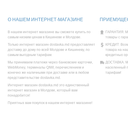
О НАШЕМ ИНТЕРНЕТ-МАГАЗИНЕ
ПРИЕМУЩЕС
В нашем интернет магазине вы сможете купить по
ГАРАНТИЯ: М
самым низким ценам в Кишиневе и Молдове.
товары с гар
Только интернет магазин dostavka.md предоставляет
КРЕДИТ: Возм
доставку до дому по всей Молдове и Кишиневу, по
товара на на
самым выгодным тарифам.
кредитных ор
Мы принимаем платежи через банковские карточки,
ДОСТАВКА: Мы
WebMoney, терминалы QIWI, перечислением и
населенный п
конечно же наличными при доставке или в любом
тарифам!
представительстве dostavka.md.
Интернет магазин dostavka.md это единственный
интернет магазин в Молдове, который вам
понадобится!
Приятных вам покупок в нашем интернет магазине!