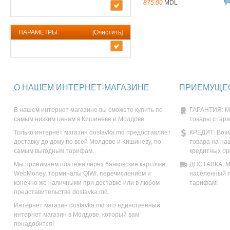
875.00
MDL
ПАРАМЕТРЫ
[
Очистить
]
О НАШЕМ ИНТЕРНЕТ-МАГАЗИНЕ
ПРИЕМУЩЕС
В нашем интернет магазине вы сможете купить по
ГАРАНТИЯ: М
самым низким ценам в Кишиневе и Молдове.
товары с гар
Только интернет магазин dostavka.md предоставляет
КРЕДИТ: Возм
доставку до дому по всей Молдове и Кишиневу, по
товара на на
самым выгодным тарифам.
кредитных ор
Мы принимаем платежи через банковские карточки,
ДОСТАВКА: Мы
WebMoney, терминалы QIWI, перечислением и
населенный п
конечно же наличными при доставке или в любом
тарифам!
представительстве dostavka.md.
Интернет магазин dostavka.md это единственный
интернет магазин в Молдове, который вам
понадобится!