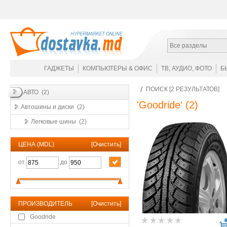
Все разделы
ГАДЖЕТЫ
КОМПЬЮТЕРЫ & ОФИС
ТВ, АУДИО, ФОТО
Б
ПОИСК [2 РЕЗУЛЬТАТОВ]
АВТО (2)
'Goodride'
(2)
Автошины и диски (2)
Легковые шины (2)
ЦЕНА (MDL)
[
Очистить
]
от
до
ПРОИЗВОДИТЕЛЬ
[
Очистить
]
Goodride