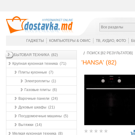
Все разделы
ГАДЖЕТЫ
КОМПЬЮТЕРЫ & ОФИС
ТВ, АУДИО, ФОТО
Б
ПОИСК [82 РЕЗУЛЬТАТОВ]
БЫТОВАЯ ТЕХНИКА (82)
'HANSA'
(82)
Крупная кухонная техника (71)
Плиты кухонные (7)
Электроплиты (1)
Газовые плиты (6)
Варочные панели (24)
Духовые шкафы (21)
Посудомоечные машины (5)
Вытяжки (14)
Мелкая кухонная техника (8)