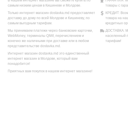
В нашем интернет магазине вы сможете купить по
ГАРАНТИЯ: М
самым низким ценам в Кишиневе и Молдове.
товары с гар
Только интернет магазин dostavka.md предоставляет
КРЕДИТ: Возм
доставку до дому по всей Молдове и Кишиневу, по
товара на на
самым выгодным тарифам.
кредитных ор
Мы принимаем платежи через банковские карточки,
ДОСТАВКА: Мы
WebMoney, терминалы QIWI, перечислением и
населенный п
конечно же наличными при доставке или в любом
тарифам!
представительстве dostavka.md.
Интернет магазин dostavka.md это единственный
интернет магазин в Молдове, который вам
понадобится!
Приятных вам покупок в нашем интернет магазине!