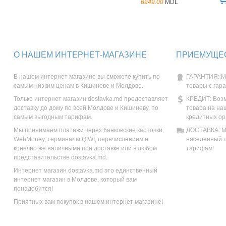
6949.00
MDL
О НАШЕМ ИНТЕРНЕТ-МАГАЗИНЕ
ПРИЕМУЩЕС
В нашем интернет магазине вы сможете купить по
ГАРАНТИЯ: М
самым низким ценам в Кишиневе и Молдове.
товары с гар
Только интернет магазин dostavka.md предоставляет
КРЕДИТ: Возм
доставку до дому по всей Молдове и Кишиневу, по
товара на на
самым выгодным тарифам.
кредитных ор
Мы принимаем платежи через банковские карточки,
ДОСТАВКА: Мы
WebMoney, терминалы QIWI, перечислением и
населенный п
конечно же наличными при доставке или в любом
тарифам!
представительстве dostavka.md.
Интернет магазин dostavka.md это единственный
интернет магазин в Молдове, который вам
понадобится!
Приятных вам покупок в нашем интернет магазине!