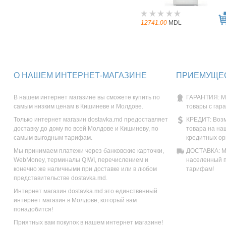
12741.00
MDL
О НАШЕМ ИНТЕРНЕТ-МАГАЗИНЕ
ПРИЕМУЩЕС
В нашем интернет магазине вы сможете купить по
ГАРАНТИЯ: М
самым низким ценам в Кишиневе и Молдове.
товары с гар
Только интернет магазин dostavka.md предоставляет
КРЕДИТ: Возм
доставку до дому по всей Молдове и Кишиневу, по
товара на на
самым выгодным тарифам.
кредитных ор
Мы принимаем платежи через банковские карточки,
ДОСТАВКА: Мы
WebMoney, терминалы QIWI, перечислением и
населенный п
конечно же наличными при доставке или в любом
тарифам!
представительстве dostavka.md.
Интернет магазин dostavka.md это единственный
интернет магазин в Молдове, который вам
понадобится!
Приятных вам покупок в нашем интернет магазине!