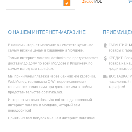
190.00
MDL
О НАШЕМ ИНТЕРНЕТ-МАГАЗИНЕ
ПРИЕМУЩЕС
В нашем интернет магазине вы сможете купить по
ГАРАНТИЯ: М
самым низким ценам в Кишиневе и Молдове.
товары с гар
Только интернет магазин dostavka.md предоставляет
КРЕДИТ: Возм
доставку до дому по всей Молдове и Кишиневу, по
товара на на
самым выгодным тарифам.
кредитных ор
Мы принимаем платежи через банковские карточки,
ДОСТАВКА: Мы
WebMoney, терминалы QIWI, перечислением и
населенный п
конечно же наличными при доставке или в любом
тарифам!
представительстве dostavka.md.
Интернет магазин dostavka.md это единственный
интернет магазин в Молдове, который вам
понадобится!
Приятных вам покупок в нашем интернет магазине!