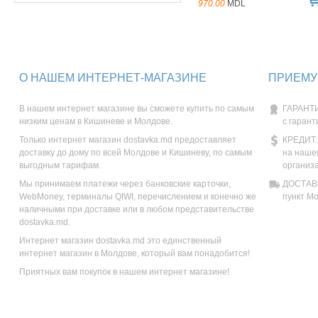
970.00
MDL
О НАШЕМ ИНТЕРНЕТ-МАГАЗИНЕ
ПРИЕМУ
В нашем интернет магазине вы сможете купить по самым
ГАРАНТИ
низким ценам в Кишиневе и Молдове.
с гарант
Только интернет магазин dostavka.md предоставляет
КРЕДИТ:
доставку до дому по всей Молдове и Кишиневу, по самым
на наше
выгодным тарифам.
организ
Мы принимаем платежи через банковские карточки,
ДОСТАВК
WebMoney, терминалы QIWI, перечислением и конечно же
пункт М
наличными при доставке или в любом представительстве
dostavka.md.
Интернет магазин dostavka.md это единственный
интернет магазин в Молдове, который вам понадобится!
Приятных вам покупок в нашем интернет магазине!