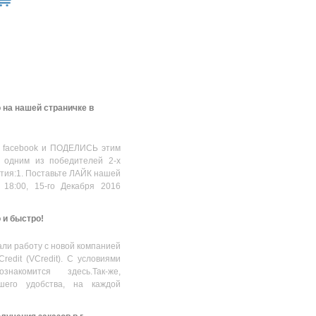
 на нашей страничке в
 facebook и ПОДЕЛИСЬ этим
 одним из победителей 2-х
стия:1. Поставьте ЛАЙК нашей
 18:00, 15-го Декабря 2016
о и быстро!
ли работу с новой компанией
Credit (VCredit). С условиями
накомится здесь.Так-же,
шего удобства, на каждой