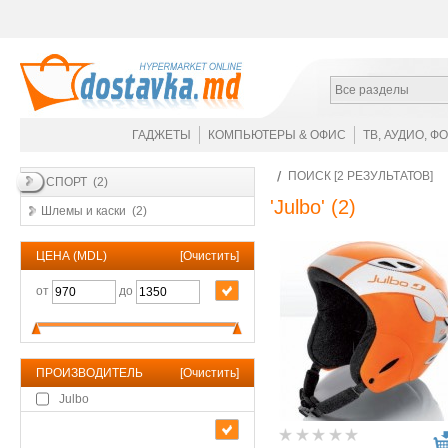
Все разделы
ГАДЖЕТЫ
КОМПЬЮТЕРЫ & ОФИС
ТВ, АУДИО, Ф
ПОИСК [2 РЕЗУЛЬТАТОВ]
СПОРТ (2)
'Julbo'
(2)
Шлемы и каски (2)
ЦЕНА (MDL)
[
Очистить
]
от
до
ПРОИЗВОДИТЕЛЬ
[
Очистить
]
Julbo