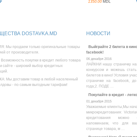
1350.00
MDL
ЩЕСТВА DOSTAVKA.MD
НОВОСТИ
Я: Мы продаем только оригинальные товары
Выйграйте 2 билета в кино
ией от производителя.
facebook!
06 декабря 2016
 Возможность покупки в кредит любого товара
ЛАЙКНИ нашу страничку на
м сайте - широкий выбор кредитных
конкурсом и можешь стать
аций.
билетов в кино! Условия уча
А: Мы доставим товар в любой населенный
страничке на facebook, до
олдовы - по самым выгодным тарифам!
года;2. ПОДЕ …
Покупайте в кредит - легк
01 декабря 2015
Уважаемые клиенты,Мы нача
микрокредитования: Victoria
кредитования можно оз
напоминаем, что для ва
странице товара, м …