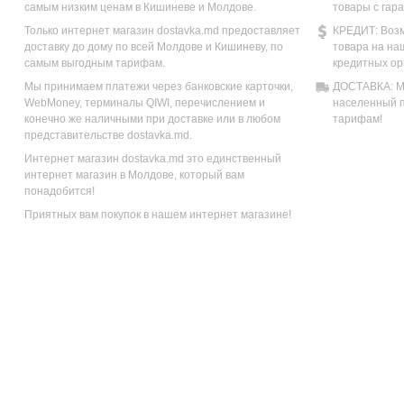
самым низким ценам в Кишиневе и Молдове.
товары с гар
Только интернет магазин dostavka.md предоставляет
КРЕДИТ: Возм
доставку до дому по всей Молдове и Кишиневу, по
товара на на
самым выгодным тарифам.
кредитных ор
Мы принимаем платежи через банковские карточки,
ДОСТАВКА: Мы
WebMoney, терминалы QIWI, перечислением и
населенный п
конечно же наличными при доставке или в любом
тарифам!
представительстве dostavka.md.
Интернет магазин dostavka.md это единственный
интернет магазин в Молдове, который вам
понадобится!
Приятных вам покупок в нашем интернет магазине!