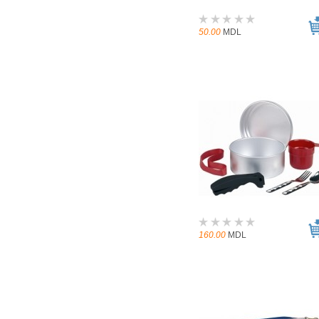
50.00
MDL
160.00
MDL