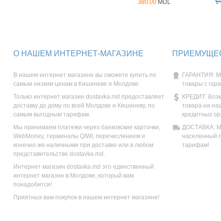
380.00
MDL
О НАШЕМ ИНТЕРНЕТ-МАГАЗИНЕ
ПРИЕМУЩЕС
В нашем интернет магазине вы сможете купить по
ГАРАНТИЯ: М
самым низким ценам в Кишиневе и Молдове.
товары с гар
Только интернет магазин dostavka.md предоставляет
КРЕДИТ: Возм
доставку до дому по всей Молдове и Кишиневу, по
товара на на
самым выгодным тарифам.
кредитных ор
Мы принимаем платежи через банковские карточки,
ДОСТАВКА: Мы
WebMoney, терминалы QIWI, перечислением и
населенный п
конечно же наличными при доставке или в любом
тарифам!
представительстве dostavka.md.
Интернет магазин dostavka.md это единственный
интернет магазин в Молдове, который вам
понадобится!
Приятных вам покупок в нашем интернет магазине!