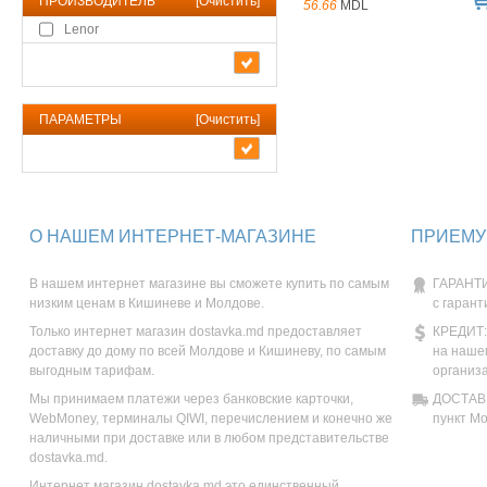
ПРОИЗВОДИТЕЛЬ
[
Очистить
]
56.66
MDL
Lenor
ПАРАМЕТРЫ
[
Очистить
]
О НАШЕМ ИНТЕРНЕТ-МАГАЗИНЕ
ПРИЕМУ
В нашем интернет магазине вы сможете купить по самым
ГАРАНТИ
низким ценам в Кишиневе и Молдове.
с гарант
Только интернет магазин dostavka.md предоставляет
КРЕДИТ:
доставку до дому по всей Молдове и Кишиневу, по самым
на наше
выгодным тарифам.
организ
Мы принимаем платежи через банковские карточки,
ДОСТАВК
WebMoney, терминалы QIWI, перечислением и конечно же
пункт М
наличными при доставке или в любом представительстве
dostavka.md.
Интернет магазин dostavka.md это единственный