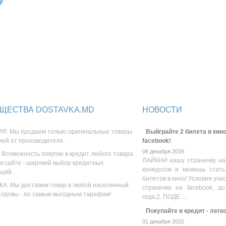
ЩЕСТВА DOSTAVKA.MD
НОВОСТИ
Я: Мы продаем только оригинальные товары
Выйграйте 2 билета в кино
ией от производителя.
facebook!
06 декабря 2016
 Возможность покупки в кредит любого товара
ЛАЙКНИ нашу страничку на
м сайте - широкий выбор кредитных
конкурсом и можешь стать
аций.
билетов в кино! Условия уча
А: Мы доставим товар в любой населенный
страничке на facebook, до
олдовы - по самым выгодным тарифам!
года;2. ПОДЕ …
Покупайте в кредит - легк
01 декабря 2015