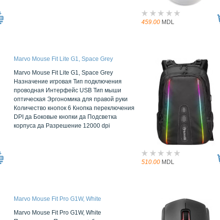
459.00
MDL
Marvo Mouse Fit Lite G1, Space Grey
Marvo Mouse Fit Lite G1, Space Grey
Назначение игровая Тип подключения
проводная Интерфейс USB Тип мыши
оптическая Эргономика для правой руки
Количество кнопок 6 Кнопка переключения
DPI да Боковые кнопки да Подсветка
корпуса да Разрешение 12000 dpi
510.00
MDL
Marvo Mouse Fit Pro G1W, White
Marvo Mouse Fit Pro G1W, White