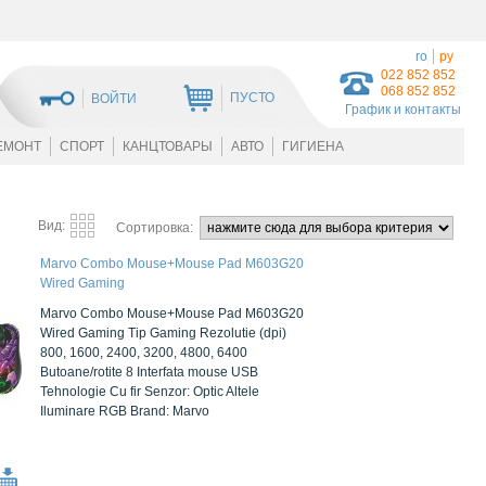
ro
ру
022 852 852
068 852 852
ПУСТО
ВОЙТИ
График и контакты
ЕМОНТ
СПОРТ
КАНЦТОВАРЫ
АВТО
ГИГИЕНА
Вид:
Сортировка:
Marvo Combo Mouse+Mouse Pad M603G20
Wired Gaming
Marvo Combo Mouse+Mouse Pad M603G20
Wired Gaming Tip Gaming Rezolutie (dpi)
800, 1600, 2400, 3200, 4800, 6400
Butoane/rotite 8 Interfata mouse USB
Tehnologie Cu fir Senzor: Optic Altele
Iluminare RGB Brand: Marvo