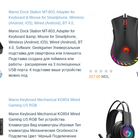
Marvo Dock Station MT-803, Adapter for
Keyboard & Mouse for Smartphone, Wireless
(Android, iOS), Wired (Android), BT 4.0,
Software: Geekgamer
Marvo Dock Station MT-803, Adapter for
Keyboard &amp; Mouse for Smartphone,
Wireless (Android, iOS), Wired (Android), BT
4.0, Software: Geekgamer Универсальная
подставка для смартфона или планшета.
Подставка создана для гейминга или
работы - расширение на 3 полноценных
USB порта. К подставке ваше устройство
можно под
357.00
MDL
Marvo Keyboard Mechanical KG954 Wired
Gaming US RGB
Marvo Keyboard Mechanical KG954 Wired
Gaming US RGB Тип устройства
Клавиатура Вид клавиатуры Игровая Тип
клавиатуры Механические Особености
Подсветка Цвет Чёрный Подключение