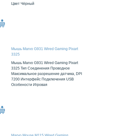
Цвет Чёрный
Мышь Marvo G931 Wired Gaming Pixart
3325
Мышь Marvo G931 Wired Gaming Pixart
3325 Тип Cоединения Проводное
Максимальное разрешение датчика, DPI
7200 Интерфейс Подключения USB
Особености Игровая
Marvo Mouse M115 Wired Gaming