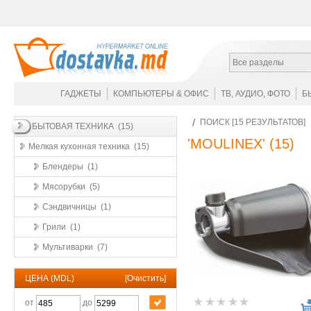
Все разделы
ГАДЖЕТЫ
КОМПЬЮТЕРЫ & ОФИС
ТВ, АУДИО, ФОТО
Б
ПОИСК [15 РЕЗУЛЬТАТОВ]
БЫТОВАЯ ТЕХНИКА (15)
'MOULINEX'
(15)
Мелкая кухонная техника (15)
Блендеры (1)
Мясорубки (5)
Сэндвичницы (1)
Грили (1)
Мультиварки (7)
ЦЕНА (MDL)
[
Очистить
]
от
до