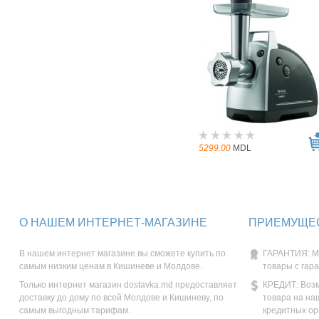
5299.00
MDL
О НАШЕМ ИНТЕРНЕТ-МАГАЗИНЕ
ПРИЕМУЩЕС
В нашем интернет магазине вы сможете купить по
ГАРАНТИЯ: М
самым низким ценам в Кишиневе и Молдове.
товары с гар
Только интернет магазин dostavka.md предоставляет
КРЕДИТ: Возм
доставку до дому по всей Молдове и Кишиневу, по
товара на на
самым выгодным тарифам.
кредитных ор