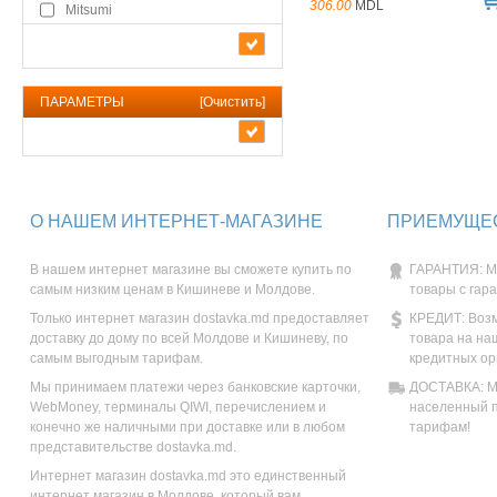
306.00
MDL
Mitsumi
ПАРАМЕТРЫ
[
Очистить
]
О НАШЕМ ИНТЕРНЕТ-МАГАЗИНЕ
ПРИЕМУЩЕС
В нашем интернет магазине вы сможете купить по
ГАРАНТИЯ: М
самым низким ценам в Кишиневе и Молдове.
товары с гар
Только интернет магазин dostavka.md предоставляет
КРЕДИТ: Возм
доставку до дому по всей Молдове и Кишиневу, по
товара на на
самым выгодным тарифам.
кредитных ор
Мы принимаем платежи через банковские карточки,
ДОСТАВКА: Мы
WebMoney, терминалы QIWI, перечислением и
населенный п
конечно же наличными при доставке или в любом
тарифам!
представительстве dostavka.md.
Интернет магазин dostavka.md это единственный
интернет магазин в Молдове, который вам