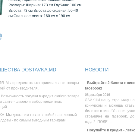
Размеры: Ширина: 173 см Глубина: 100 см
Высота: 73 см Высота до сиденья: 50-40
см Спальное место: 160 см x 190 см
ЩЕСТВА DOSTAVKA.MD
НОВОСТИ
Я: Мы продаем только оригинальные товары
Выйграйте 2 билета в кино
ией от производителя.
facebook!
06 декабря 2016
 Возможность покупки в кредит любого товара
ЛАЙКНИ нашу страничку на
м сайте - широкий выбор кредитных
конкурсом и можешь стать
аций.
билетов в кино! Условия уча
А: Мы доставим товар в любой населенный
страничке на facebook, до
олдовы - по самым выгодным тарифам!
года;2. ПОДЕ …
Покупайте в кредит - легк