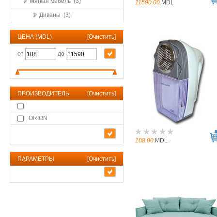
Мягкая мебель (3)
11590.00
MDL
Диваны (3)
ЦЕНА (MDL)
[
Очистить
]
от
до
ПРОИЗВОДИТЕЛЬ
[
Очистить
]
ORION
108.00
MDL
ПАРАМЕТРЫ
[
Очистить
]