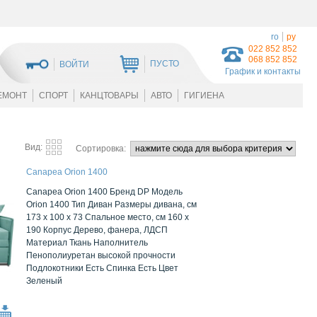
ro
ру
022 852 852
068 852 852
ПУСТО
ВОЙТИ
График и контакты
ЕМОНТ
СПОРТ
КАНЦТОВАРЫ
АВТО
ГИГИЕНА
Вид:
Сортировка:
Canapea Orion 1400
Canapea Orion 1400 Бренд DP Модель
Orion 1400 Тип Диван Размеры дивана, см
173 x 100 x 73 Спальное место, см 160 x
190 Корпус Дерево, фанера, ЛДСП
Mатериал Ткань Наполнитель
Пенополиуретан высокой прочности
Подлокотники Есть Спинка Есть Цвет
Зеленый