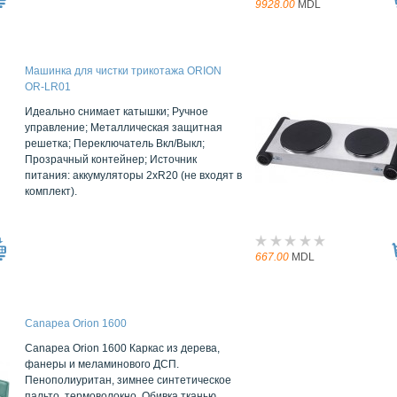
9928.00
MDL
Машинка для чистки трикотажа ORION
OR-LR01
Идеально снимает катышки; Ручное
управление; Металлическая защитная
решетка; Переключатель Вкл/Выкл;
Прозрачный контейнер; Источник
питания: аккумуляторы 2xR20 (не входят в
комплект).
667.00
MDL
Canapea Orion 1600
Canapea Orion 1600 Каркас из дерева,
фанеры и меламинового ДСП.
Пенополиуритан, зимнее синтетическое
пальто, термоволокно. Обивка тканью.