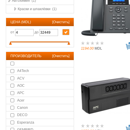
Автохимия (1)
Краски и шпаклёвки (1)
ЦЕНА (MDL)
[
Очистить
]
от
до
1194.00
MDL
ПРОИЗВОДИТЕЛЬ
[
Очистить
]
A4Tech
ACV
AOC
APC
Acer
Canon
DECO
Esperanza
GEMBIRD