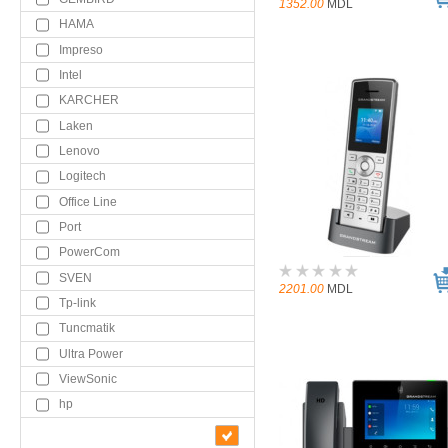
1352.00
MDL
HAMA
Impreso
Intel
KARCHER
Laken
Lenovo
Logitech
Office Line
Port
PowerCom
SVEN
2201.00
MDL
Tp-link
Tuncmatik
Ultra Power
ViewSonic
hp