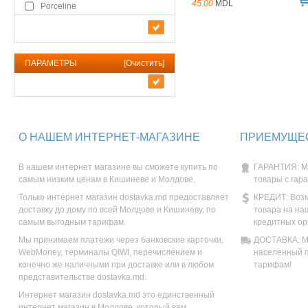
45.00
MDL
Porceline
ПАРАМЕТРЫ
[
Очистить
]
О НАШЕМ ИНТЕРНЕТ-МАГАЗИНЕ
ПРИЕМУЩЕС
В нашем интернет магазине вы сможете купить по
ГАРАНТИЯ: М
самым низким ценам в Кишиневе и Молдове.
товары с гар
Только интернет магазин dostavka.md предоставляет
КРЕДИТ: Возм
доставку до дому по всей Молдове и Кишиневу, по
товара на на
самым выгодным тарифам.
кредитных ор
Мы принимаем платежи через банковские карточки,
ДОСТАВКА: Мы
WebMoney, терминалы QIWI, перечислением и
населенный п
конечно же наличными при доставке или в любом
тарифам!
представительстве dostavka.md.
Интернет магазин dostavka.md это единственный
интернет магазин в Молдове, который вам