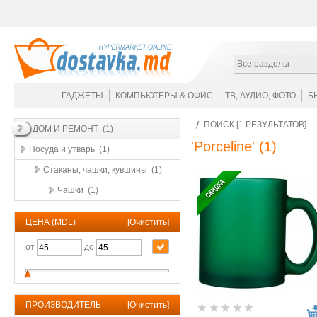
Все разделы
ГАДЖЕТЫ
КОМПЬЮТЕРЫ & ОФИС
ТВ, АУДИО, ФОТО
Б
ПОИСК [1 РЕЗУЛЬТАТОВ]
ДОМ И РЕМОНТ (1)
'Porceline'
(1)
Посуда и утварь (1)
Стаканы, чашки, кувшины (1)
Чашки (1)
ЦЕНА (MDL)
[
Очистить
]
от
до
ПРОИЗВОДИТЕЛЬ
[
Очистить
]