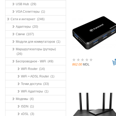
USB Hub (29)
VGA Сплиттеры (1)
Сети и интернет (246)
Адаптеры (20)
Свичи (107)
Модули для коммутаторов (1)
Маршрутизаторы (рутеры)
(26)
Беспроводное - WiFi (49)
862.00
MDL
WiFi Router (14)
WiFi + ADSL Router (1)
Точки доступа (33)
WiFi Адаптеры (1)
Модемы (4)
ISDN (1)
xDSL (3)