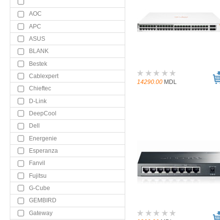
AOC
APC
ASUS
BLANK
Bestek
Cablexpert
14290.00
MDL
Chieftec
D-Link
DeepCool
Dell
Energenie
Esperanza
Fanvil
Fujitsu
G-Cube
GEMBIRD
Gateway