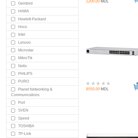
1200.00
MDL
Gembird
HAMA
Hewlett-Packard
Hoco
Intel
Lenovo
Microstar
MikroTik
Netis
PHILIPS
PURO
9550.00
MDL
Planet Networking &
Communications
Port
SVEN
Speed
TOSHIBA
TP-Link