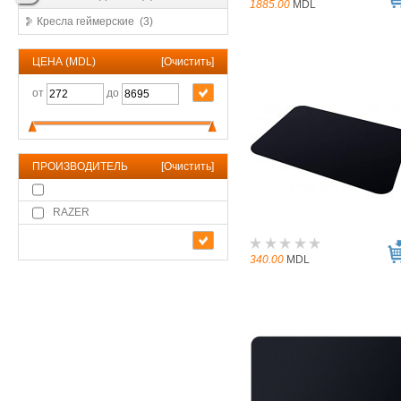
1885.00
MDL
Кресла геймерские (3)
ЦЕНА (MDL)
[
Очистить
]
от
до
ПРОИЗВОДИТЕЛЬ
[
Очистить
]
RAZER
340.00
MDL