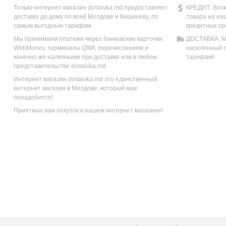
Только интернет магазин dostavka.md предоставляет
КРЕДИТ: Возм
доставку до дому по всей Молдове и Кишиневу, по
товара на на
самым выгодным тарифам.
кредитных ор
Мы принимаем платежи через банковские карточки,
ДОСТАВКА: Мы
WebMoney, терминалы QIWI, перечислением и
населенный п
конечно же наличными при доставке или в любом
тарифам!
представительстве dostavka.md.
Интернет магазин dostavka.md это единственный
интернет магазин в Молдове, который вам
понадобится!
Приятных вам покупок в нашем интернет магазине!