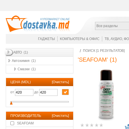
Все разделы
ГАДЖЕТЫ
КОМПЬЮТЕРЫ & ОФИС
ТВ, АУДИО, Ф
ПОИСК [1 РЕЗУЛЬТАТОВ]
АВТО (1)
'SEAFOAM'
(1)
Автохимия (1)
Смазки (1)
ЦЕНА (MDL)
[
Очистить
]
от
до
ПРОИЗВОДИТЕЛЬ
[
Очистить
]
SEAFOAM