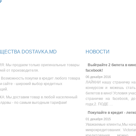
ЩЕСТВА DOSTAVKA.MD
НОВОСТИ
Я: Мы продаем только оригинальные товары
Выйграйте 2 билета в кино
ией от производителя.
facebook!
06 декабря 2016
 Возможность покупки в кредит любого товара
ЛАЙКНИ нашу страничку на
м сайте - широкий выбор кредитных
конкурсом и можешь стать
аций.
билетов в кино! Условия уча
А: Мы доставим товар в любой населенный
страничке на facebook, до
олдовы - по самым выгодным тарифам!
года;2. ПОДЕ …
Покупайте в кредит - легк
01 декабря 2015
Уважаемые клиенты,Мы нача
микрокредитования: Victoria
кредитования можно оз