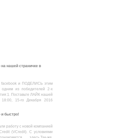
 на нашей страничке в
 facebook и ПОДЕЛИСЬ этим
 одним из победителей 2-х
стия:1. Поставьте ЛАЙК нашей
 18:00, 15-го Декабря 2016
о и быстро!
ли работу с новой компанией
Credit (VCredit). С условиями
накомится здесь.Так-же,