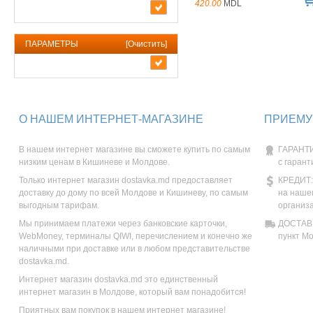
420.00
MDL
ПАРАМЕТРЫ
[
Очистить
]
О НАШЕМ ИНТЕРНЕТ-МАГАЗИНЕ
ПРИЕМУ
В нашем интернет магазине вы сможете купить по самым
ГАРАНТИ
низким ценам в Кишиневе и Молдове.
с гарант
Только интернет магазин dostavka.md предоставляет
КРЕДИТ:
доставку до дому по всей Молдове и Кишиневу, по самым
на наше
выгодным тарифам.
организ
Мы принимаем платежи через банковские карточки,
ДОСТАВК
WebMoney, терминалы QIWI, перечислением и конечно же
пункт М
наличными при доставке или в любом представительстве
dostavka.md.
Интернет магазин dostavka.md это единственный
интернет магазин в Молдове, который вам понадобится!
Приятных вам покупок в нашем интернет магазине!