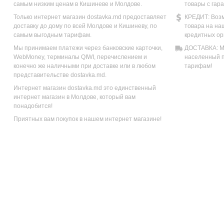
самым низким ценам в Кишиневе и Молдове.
товары с гар
Только интернет магазин dostavka.md предоставляет
КРЕДИТ: Возм
доставку до дому по всей Молдове и Кишиневу, по
товара на на
самым выгодным тарифам.
кредитных ор
Мы принимаем платежи через банковские карточки,
ДОСТАВКА: Мы
WebMoney, терминалы QIWI, перечислением и
населенный п
конечно же наличными при доставке или в любом
тарифам!
представительстве dostavka.md.
Интернет магазин dostavka.md это единственный
интернет магазин в Молдове, который вам
понадобится!
Приятных вам покупок в нашем интернет магазине!